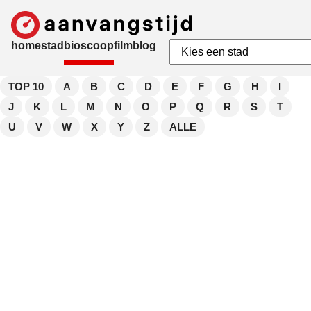
home
stad
bioscoop
film
blog
TOP 10
A
B
C
D
E
F
G
H
I
J
K
L
M
N
O
P
Q
R
S
T
U
V
W
X
Y
Z
ALLE