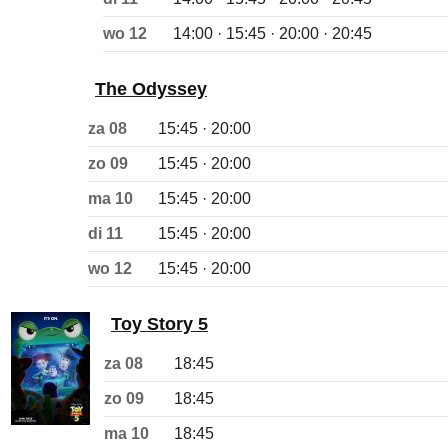
wo 12
14:00 · 15:45 · 20:00 · 20:45
The Odyssey
za 08
15:45 · 20:00
zo 09
15:45 · 20:00
ma 10
15:45 · 20:00
di 11
15:45 · 20:00
wo 12
15:45 · 20:00
Toy Story 5
za 08
18:45
zo 09
18:45
ma 10
18:45