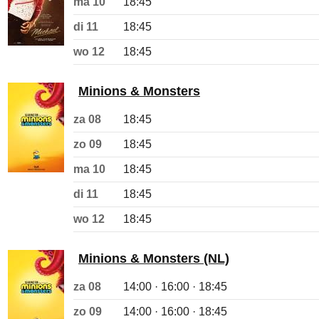
ma 10
18:45
di 11
18:45
wo 12
18:45
Minions & Monsters
za 08
18:45
zo 09
18:45
ma 10
18:45
di 11
18:45
wo 12
18:45
Minions & Monsters (NL)
za 08
14:00 · 16:00 · 18:45
zo 09
14:00 · 16:00 · 18:45