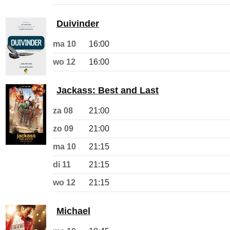
Duivinder
ma 10
16:00
wo 12
16:00
Jackass: Best and Last
za 08
21:00
zo 09
21:00
ma 10
21:15
di 11
21:15
wo 12
21:15
Michael