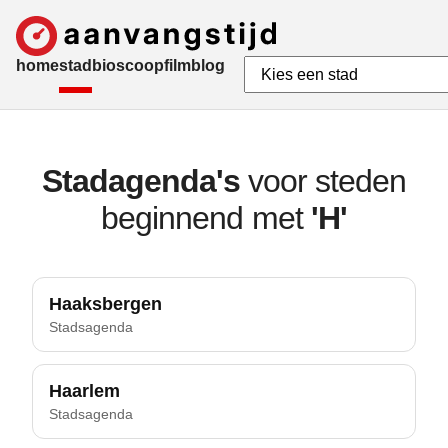
home
stad
bioscoop
film
blog
Stadagenda's
voor steden
beginnend met
'H'
Haaksbergen
Stadsagenda
Haarlem
Stadsagenda