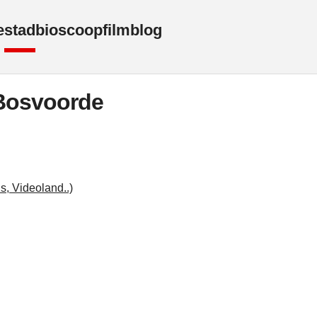
e
stad
bioscoop
film
blog
Bosvoorde
s, Videoland..)