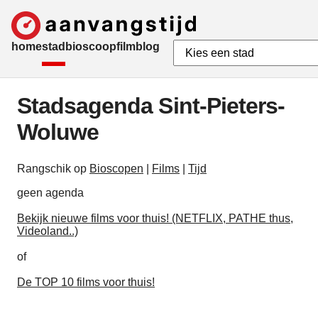
home
stad
bioscoop
film
blog
Stadsagenda Sint-Pieters-
Woluwe
Rangschik op
Bioscopen
|
Films
|
Tijd
geen agenda
Bekijk nieuwe films voor thuis! (NETFLIX, PATHE thus,
Videoland..)
of
De TOP 10 films voor thuis!