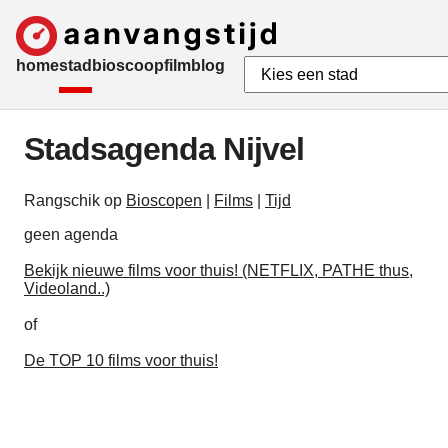
home
stad
bioscoop
film
blog
Stadsagenda Nijvel
Rangschik op
Bioscopen
|
Films
|
Tijd
geen agenda
Bekijk nieuwe films voor thuis! (NETFLIX, PATHE thus,
Videoland..)
of
De TOP 10 films voor thuis!