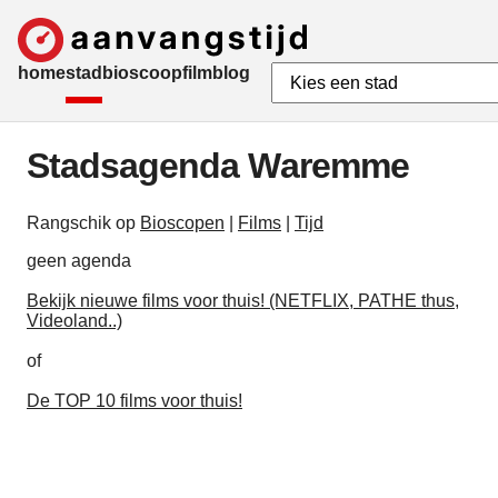
home
stad
bioscoop
film
blog
Stadsagenda Waremme
Rangschik op
Bioscopen
|
Films
|
Tijd
geen agenda
Bekijk nieuwe films voor thuis! (NETFLIX, PATHE thus,
Videoland..)
of
De TOP 10 films voor thuis!