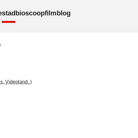
e
stad
bioscoop
film
blog
o
s, Videoland..)