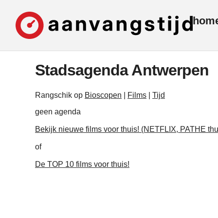
hom
Stadsagenda Antwerpen
Rangschik op
Bioscopen
|
Films
|
Tijd
geen agenda
Bekijk nieuwe films voor thuis! (NETFLIX, PATHE thu
of
De TOP 10 films voor thuis!