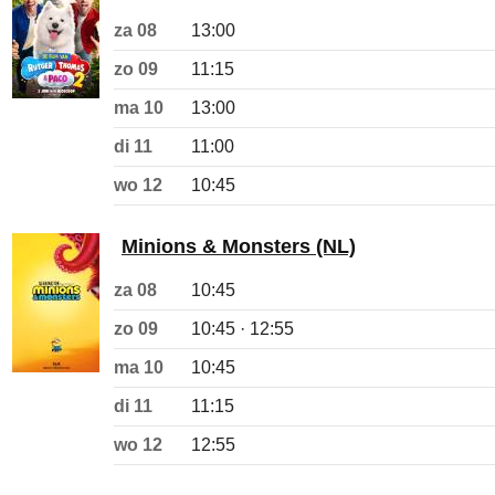
za 08
13:00
zo 09
11:15
ma 10
13:00
di 11
11:00
wo 12
10:45
Minions & Monsters (NL)
za 08
10:45
zo 09
10:45 · 12:55
ma 10
10:45
di 11
11:15
wo 12
12:55