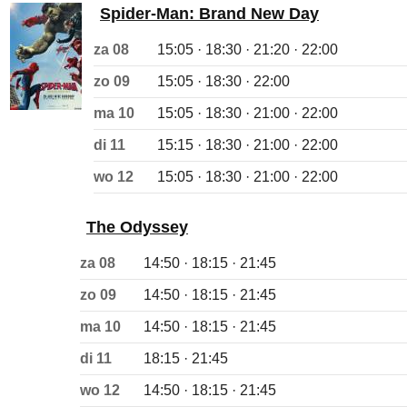
Spider-Man: Brand New Day
za 08
15:05 · 18:30 · 21:20 · 22:00
zo 09
15:05 · 18:30 · 22:00
ma 10
15:05 · 18:30 · 21:00 · 22:00
di 11
15:15 · 18:30 · 21:00 · 22:00
wo 12
15:05 · 18:30 · 21:00 · 22:00
The Odyssey
za 08
14:50 · 18:15 · 21:45
zo 09
14:50 · 18:15 · 21:45
ma 10
14:50 · 18:15 · 21:45
di 11
18:15 · 21:45
wo 12
14:50 · 18:15 · 21:45