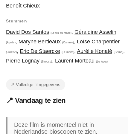
Benoît Chieux
Stemmen
David Dos Santos
,
Géraldine Asselin
(Le fils du maire)
,
Maryne Bertieaux
,
Loïse Charpentier
(Agnès)
(Carmen)
,
Eric De Staercke
,
Aurélie Konaté
,
(Juliette)
(Le maire)
(Selma)
Pierre Lognay
,
Laurent Morteau
(Sirocco)
(Le jouet)
↗ Volledige filmgegevens
📍 Vandaag te zien
Deze film is momenteel niet in
Nederlandse bioscopen te zien.