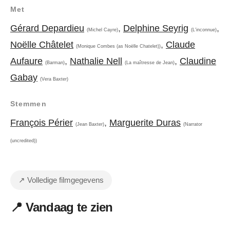
Met
Gérard Depardieu
,
Delphine Seyrig
,
(Michel Cayre)
(L'inconnue)
Noëlle Châtelet
,
Claude
(Monique Combes (as Noëlle Chatelet))
Aufaure
,
Nathalie Nell
,
Claudine
(Barman)
(La maîtresse de Jean)
Gabay
(Vera Baxter)
Stemmen
François Périer
,
Marguerite Duras
(Jean Baxter)
(Narrator
(uncredited))
↗ Volledige filmgegevens
📍 Vandaag te zien