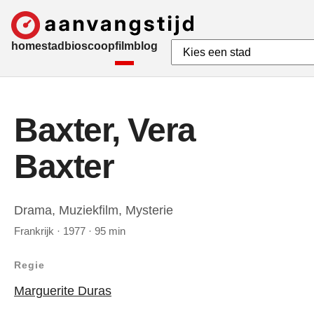
home
stad
bioscoop
film
blog
Baxter, Vera
Baxter
Drama, Muziekfilm, Mysterie
Frankrijk · 1977 · 95 min
Regie
Marguerite Duras