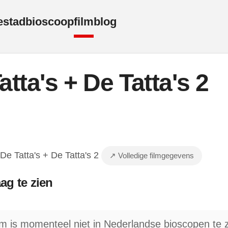
e
stad
bioscoop
film
blog
atta's + De Tatta's 2
 De Tatta's + De Tatta's 2
↗ Volledige filmgegevens
ag te zien
lm is momenteel niet in Nederlandse bioscopen te z