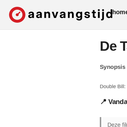
hom
De T
Synopsis
Double Bill:
📍 Vanda
Deze fi