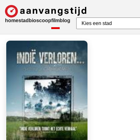
home
stad
bioscoop
film
blog