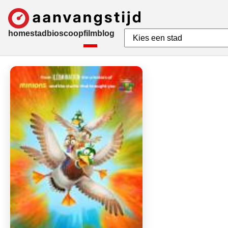
home
stad
bioscoop
film
blog