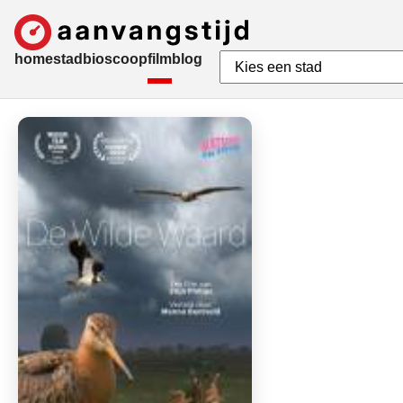
home
stad
bioscoop
film
blog