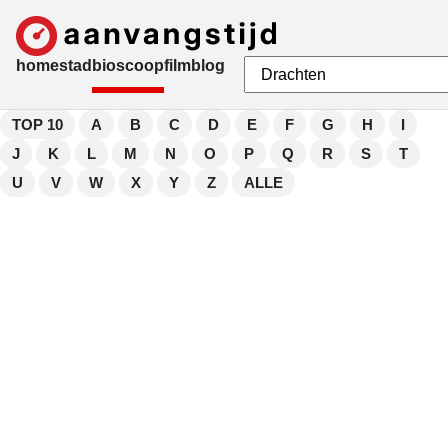
home
stad
bioscoop
film
blog
TOP 10
A
B
C
D
E
F
G
H
I
J
K
L
M
N
O
P
Q
R
S
T
U
V
W
X
Y
Z
ALLE