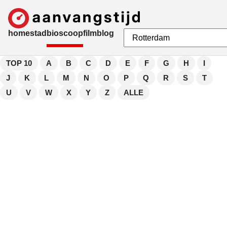
home
stad
bioscoop
film
blog
TOP 10
A
B
C
D
E
F
G
H
I
J
K
L
M
N
O
P
Q
R
S
T
U
V
W
X
Y
Z
ALLE