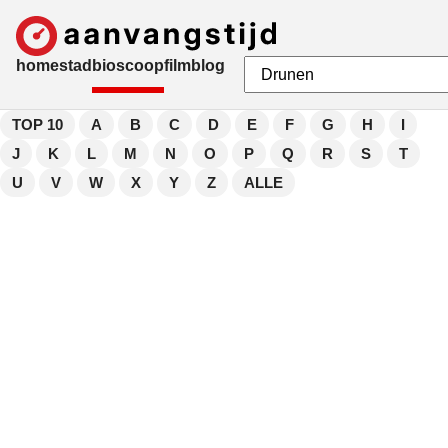
home
stad
bioscoop
film
blog
TOP 10
A
B
C
D
E
F
G
H
I
J
K
L
M
N
O
P
Q
R
S
T
U
V
W
X
Y
Z
ALLE