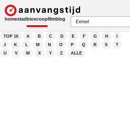
home
stad
bioscoop
film
blog
TOP 10
A
B
C
D
E
F
G
H
I
J
K
L
M
N
O
P
Q
R
S
T
U
V
W
X
Y
Z
ALLE