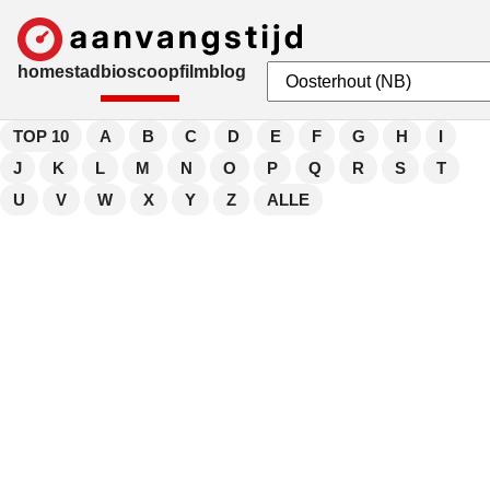
home
stad
bioscoop
film
blog
TOP 10
A
B
C
D
E
F
G
H
I
J
K
L
M
N
O
P
Q
R
S
T
U
V
W
X
Y
Z
ALLE