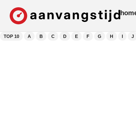
hom
TOP 10
A
B
C
D
E
F
G
H
I
J