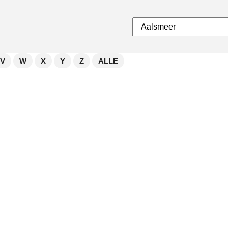
V
W
X
Y
Z
ALLE