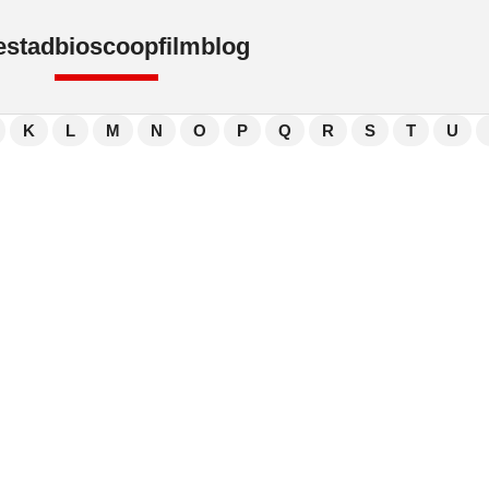
e
stad
bioscoop
film
blog
K
L
M
N
O
P
Q
R
S
T
U