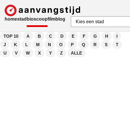
home
stad
bioscoop
film
blog
TOP 10
A
B
C
D
E
F
G
H
I
J
K
L
M
N
O
P
Q
R
S
T
U
V
W
X
Y
Z
ALLE