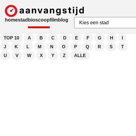
home
stad
bioscoop
film
blog
TOP 10
A
B
C
D
E
F
G
H
I
J
K
L
M
N
O
P
Q
R
S
T
U
V
W
X
Y
Z
ALLE