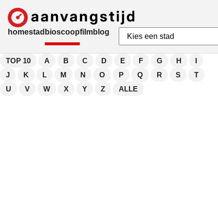
home
stad
bioscoop
film
blog
TOP 10
A
B
C
D
E
F
G
H
I
J
K
L
M
N
O
P
Q
R
S
T
U
V
W
X
Y
Z
ALLE