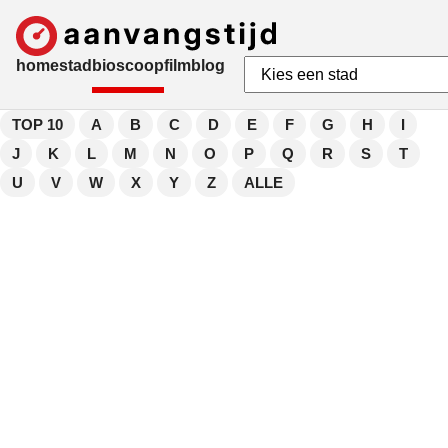
home
stad
bioscoop
film
blog
TOP 10
A
B
C
D
E
F
G
H
I
J
K
L
M
N
O
P
Q
R
S
T
U
V
W
X
Y
Z
ALLE