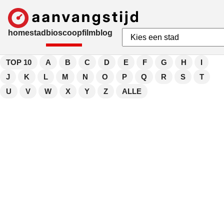
home
stad
bioscoop
film
blog
TOP 10
A
B
C
D
E
F
G
H
I
J
K
L
M
N
O
P
Q
R
S
T
U
V
W
X
Y
Z
ALLE