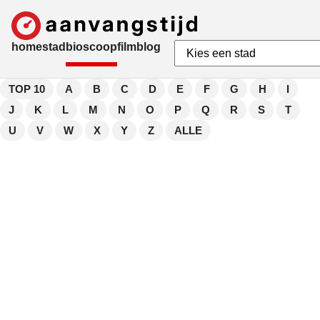
home
stad
bioscoop
film
blog
TOP 10
A
B
C
D
E
F
G
H
I
J
K
L
M
N
O
P
Q
R
S
T
U
V
W
X
Y
Z
ALLE