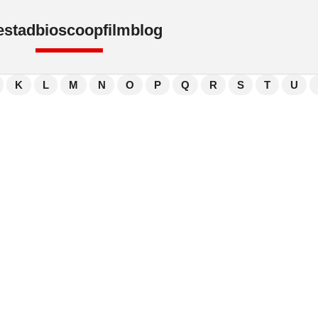
e
stad
bioscoop
film
blog
K
L
M
N
O
P
Q
R
S
T
U