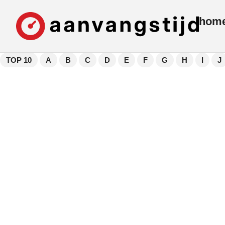
hom
TOP 10
A
B
C
D
E
F
G
H
I
J