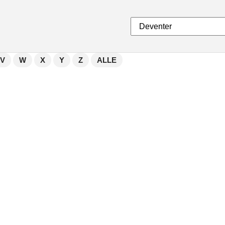
V
W
X
Y
Z
ALLE