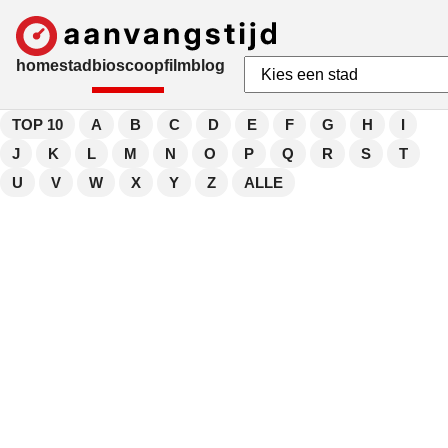
home
stad
bioscoop
film
blog
TOP 10
A
B
C
D
E
F
G
H
I
J
K
L
M
N
O
P
Q
R
S
T
U
V
W
X
Y
Z
ALLE