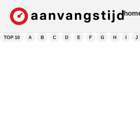
hom
TOP 10
A
B
C
D
E
F
G
H
I
J