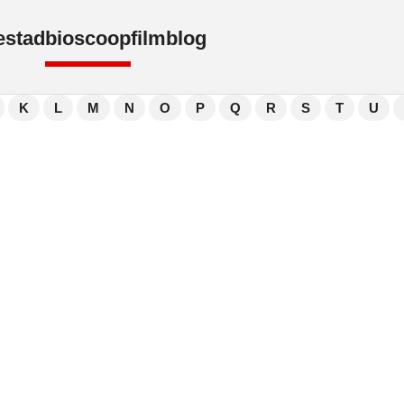
e
stad
bioscoop
film
blog
K
L
M
N
O
P
Q
R
S
T
U