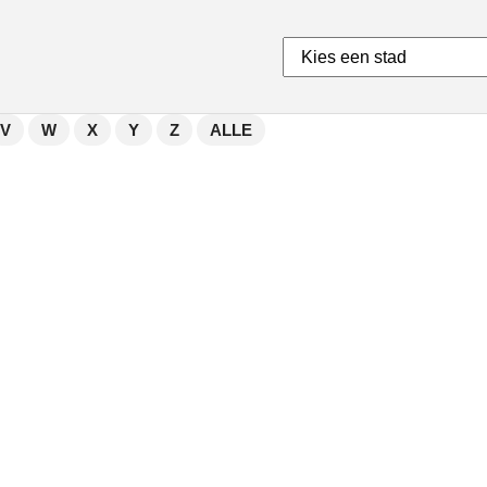
V
W
X
Y
Z
ALLE