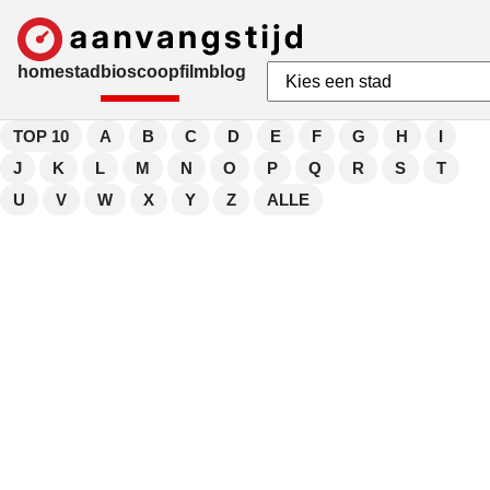
home
stad
bioscoop
film
blog
TOP 10
A
B
C
D
E
F
G
H
I
J
K
L
M
N
O
P
Q
R
S
T
U
V
W
X
Y
Z
ALLE