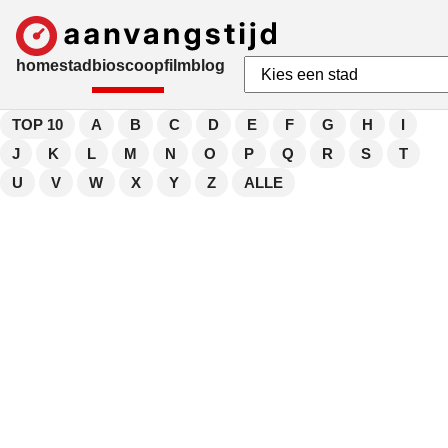
home
stad
bioscoop
film
blog
TOP 10
A
B
C
D
E
F
G
H
I
J
K
L
M
N
O
P
Q
R
S
T
U
V
W
X
Y
Z
ALLE