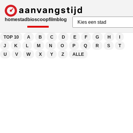
home
stad
bioscoop
film
blog
TOP 10
A
B
C
D
E
F
G
H
I
J
K
L
M
N
O
P
Q
R
S
T
U
V
W
X
Y
Z
ALLE