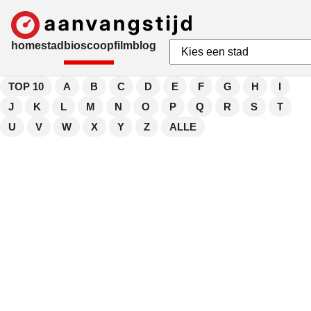
home
stad
bioscoop
film
blog
TOP 10
A
B
C
D
E
F
G
H
I
J
K
L
M
N
O
P
Q
R
S
T
U
V
W
X
Y
Z
ALLE