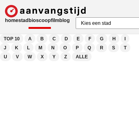
home
stad
bioscoop
film
blog
TOP 10
A
B
C
D
E
F
G
H
I
J
K
L
M
N
O
P
Q
R
S
T
U
V
W
X
Y
Z
ALLE