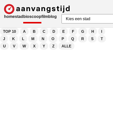
home
stad
bioscoop
film
blog
TOP 10
A
B
C
D
E
F
G
H
I
J
K
L
M
N
O
P
Q
R
S
T
U
V
W
X
Y
Z
ALLE