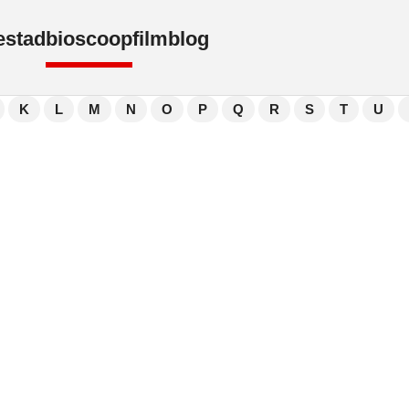
e
stad
bioscoop
film
blog
K
L
M
N
O
P
Q
R
S
T
U