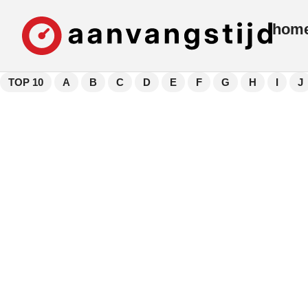
hom
TOP 10
A
B
C
D
E
F
G
H
I
J