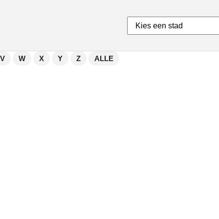
V
W
X
Y
Z
ALLE