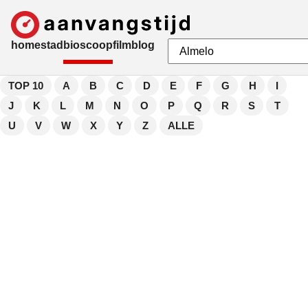
home
stad
bioscoop
film
blog
TOP 10
A
B
C
D
E
F
G
H
I
J
K
L
M
N
O
P
Q
R
S
T
U
V
W
X
Y
Z
ALLE