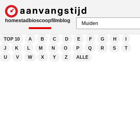
home
stad
bioscoop
film
blog
TOP 10
A
B
C
D
E
F
G
H
I
J
K
L
M
N
O
P
Q
R
S
T
U
V
W
X
Y
Z
ALLE