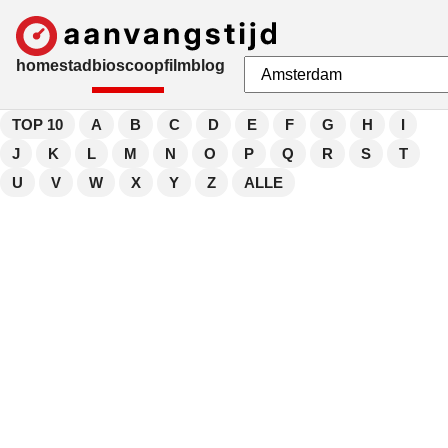
home
stad
bioscoop
film
blog
TOP 10
A
B
C
D
E
F
G
H
I
J
K
L
M
N
O
P
Q
R
S
T
U
V
W
X
Y
Z
ALLE