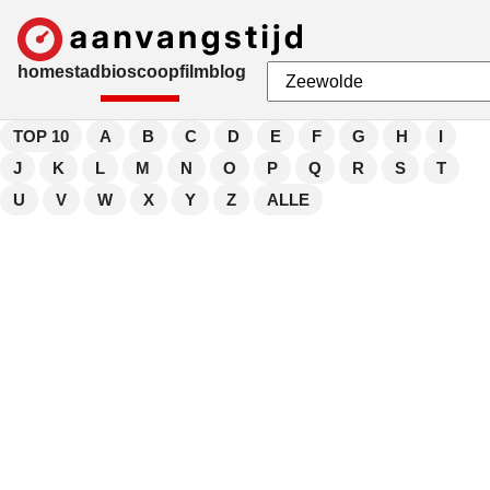
home
stad
bioscoop
film
blog
TOP 10
A
B
C
D
E
F
G
H
I
J
K
L
M
N
O
P
Q
R
S
T
U
V
W
X
Y
Z
ALLE