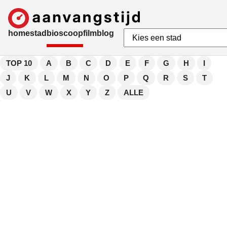
home
stad
bioscoop
film
blog
TOP 10
A
B
C
D
E
F
G
H
I
J
K
L
M
N
O
P
Q
R
S
T
U
V
W
X
Y
Z
ALLE