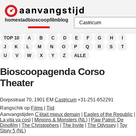
home
stad
bioscoop
film
blog
TOP 10
A
B
C
D
E
F
G
H
I
J
K
L
M
N
O
P
Q
R
S
T
U
V
W
X
Y
Z
ALLE
Bioscoopagenda Corso
Theater
Dorpsstraat 70, 1901 EM
Castricum
+31-251-652291
Rangschik op
Films
|
Tijd
Aanvangstijden
C'était mieux demain
|
Eagles of the Republic
|
La vita va così
|
Minions & Monsters (NL)
|
Paw Patrol: De
Dinofilm
|
The Christophers
|
The Invite
|
The Odyssey
|
Toy
Story 5 (NL)