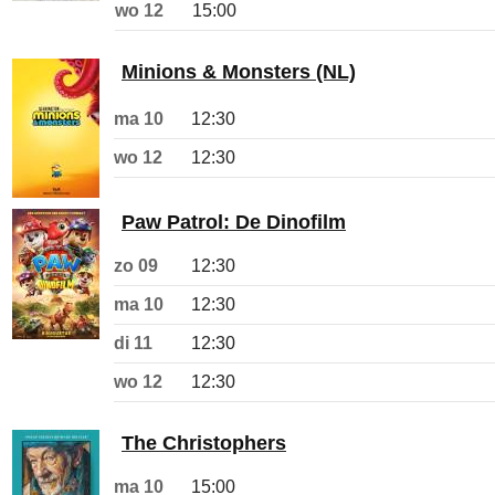
wo 12
15:00
Minions & Monsters (NL)
ma 10
12:30
wo 12
12:30
Paw Patrol: De Dinofilm
zo 09
12:30
ma 10
12:30
di 11
12:30
wo 12
12:30
The Christophers
ma 10
15:00