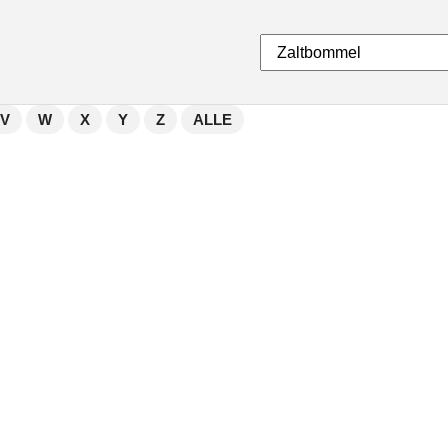
V
W
X
Y
Z
ALLE