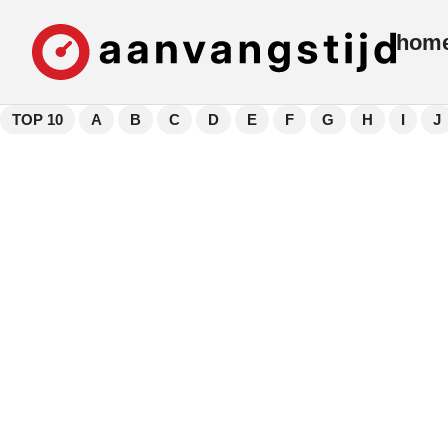
hom
TOP 10
A
B
C
D
E
F
G
H
I
J