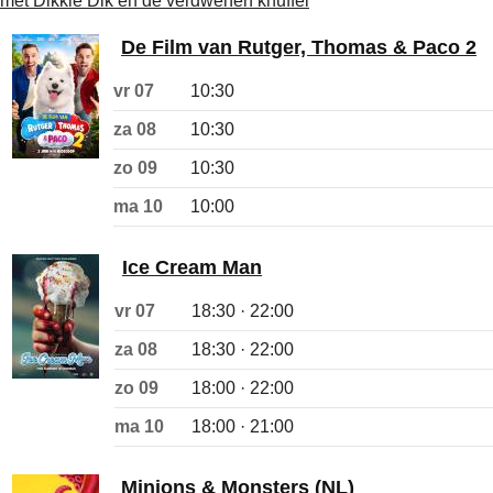
met Dikkie Dik en de verdwenen knuffel
De Film van Rutger, Thomas & Paco 2
vr 07
10:30
za 08
10:30
zo 09
10:30
ma 10
10:00
Ice Cream Man
vr 07
18:30 · 22:00
za 08
18:30 · 22:00
zo 09
18:00 · 22:00
ma 10
18:00 · 21:00
Minions & Monsters (NL)