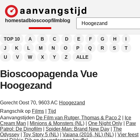
home
stad
bioscoop
film
blog
TOP 10
A
B
C
D
E
F
G
H
I
J
K
L
M
N
O
P
Q
R
S
T
U
V
W
X
Y
Z
ALLE
Bioscoopagenda Vue
Hoogezand
Gorecht Oost 70, 9603 AC
Hoogezand
Rangschik op
Films
|
Tijd
Aanvangstijden
De Film van Rutger, Thomas & Paco 2
|
Ice
Cream Man
|
Minions & Monsters (NL)
|
One Night Only
|
Paw
Patrol: De Dinofilm
|
Spider-Man: Brand New Day
|
The
Odyssey
|
Toy Story 5 (NL)
|
Vaiana (2016, NL) (NL)
|
Vier feest