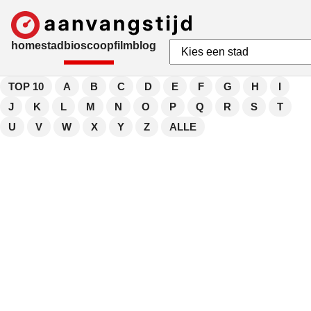
home
stad
bioscoop
film
blog
TOP 10
A
B
C
D
E
F
G
H
I
J
K
L
M
N
O
P
Q
R
S
T
U
V
W
X
Y
Z
ALLE