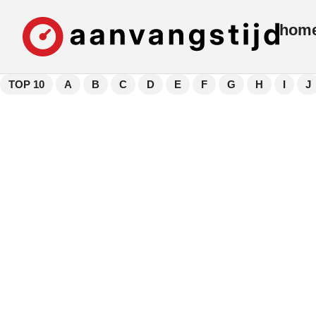
hom
TOP 10
A
B
C
D
E
F
G
H
I
J