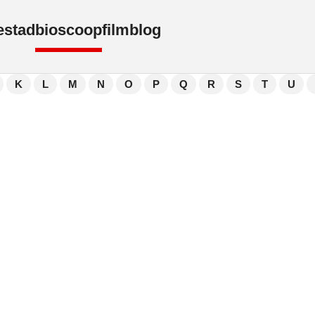
e
stad
bioscoop
film
blog
K
L
M
N
O
P
Q
R
S
T
U