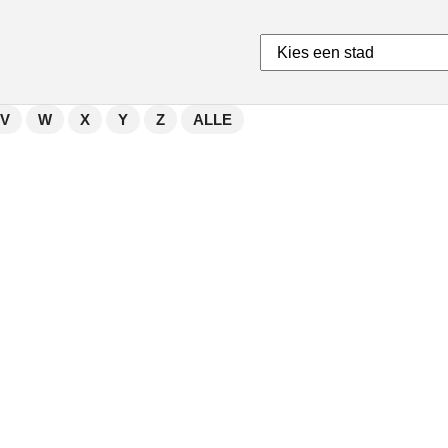
V
W
X
Y
Z
ALLE