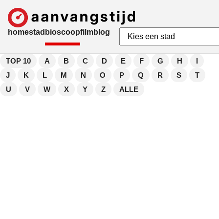
home
stad
bioscoop
film
blog
TOP 10
A
B
C
D
E
F
G
H
I
J
K
L
M
N
O
P
Q
R
S
T
U
V
W
X
Y
Z
ALLE