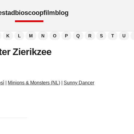
e
stad
bioscoop
film
blog
K
L
M
N
O
P
Q
R
S
T
U
er Zierikzee
osì
|
Minions & Monsters (NL)
|
Sunny Dancer