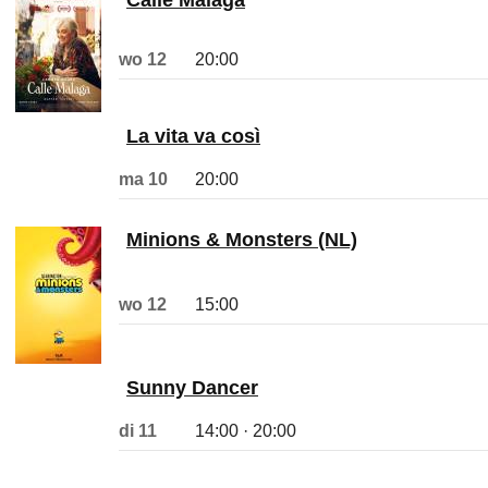
wo 12
20:00
La vita va così
ma 10
20:00
Minions & Monsters (NL)
wo 12
15:00
Sunny Dancer
di 11
14:00 · 20:00