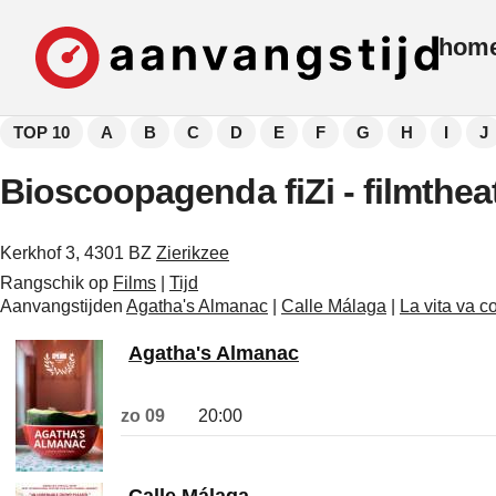
hom
TOP 10
A
B
C
D
E
F
G
H
I
J
Bioscoopagenda fiZi - filmtheat
Kerkhof 3, 4301 BZ
Zierikzee
Rangschik op
Films
|
Tijd
Aanvangstijden
Agatha's Almanac
|
Calle Málaga
|
La vita va c
Agatha's Almanac
zo 09
20:00
Calle Málaga