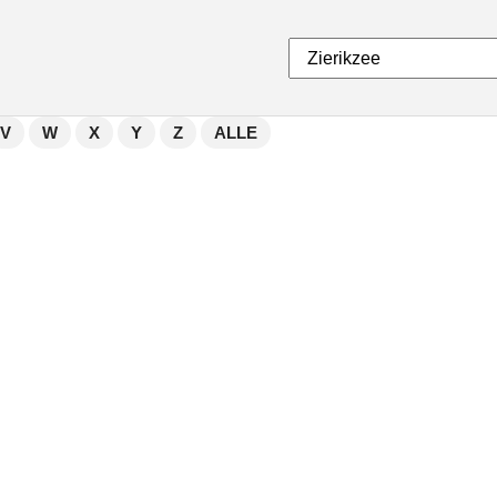
V
W
X
Y
Z
ALLE